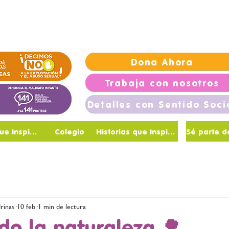
Vivienda
Trabaja con nosotros
NotiGolondrinas
Go
Dona Ahora
Trabaja con nosotros
Detalles con Sentido Soci
Maestras que Inspiran
Colegio
Historias que Inspiran
rinas
10 feb
1 min de lectura
do la naturaleza 🌳