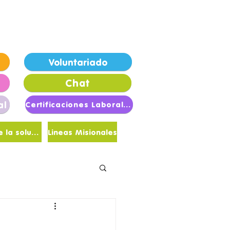
londrinas de Esperanza
Voluntariado
Chat
al
Certificaciones Laborales
Sé parte de la solución
Lineas Misionales