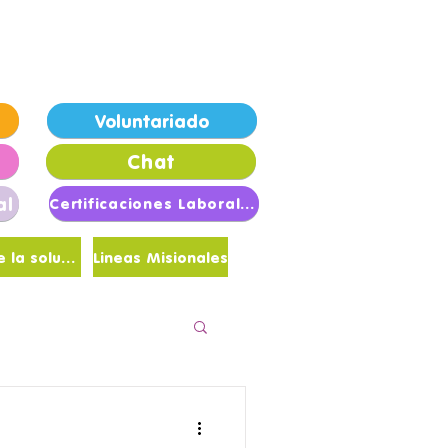
londrinas de Esperanza
Voluntariado
Chat
al
Certificaciones Laborales
Sé parte de la solución
Lineas Misionales