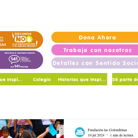
Vivienda
Trabaja con nosotros
NotiGolondrinas
Go
Dona Ahora
Trabaja con nosotros
Detalles con Sentido Soci
Maestras que Inspiran
Colegio
Historias que Inspiran
Fundación las Golondrinas
10 jul 2024
1 min de lectura