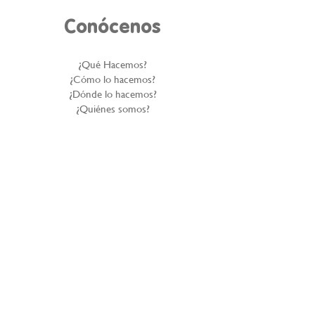
Conócenos
¿Qué Hacemos?
¿Cómo lo hacemos?
¿Dónde lo hacemos?
¿Quiénes somos?
Historia inspiradora
Gobierno corporativo
Reportes Anuales
Nuestros Aliados
Politica de Privacidad
Denuncie el abuso infantil
PROCEDIMIENTO PARA LA ATENCIÓN DE
CONSULTAS O RECLAMOS SOBRE
PROTECCIÓN DE DATOS PERSONALES
Contáctanos