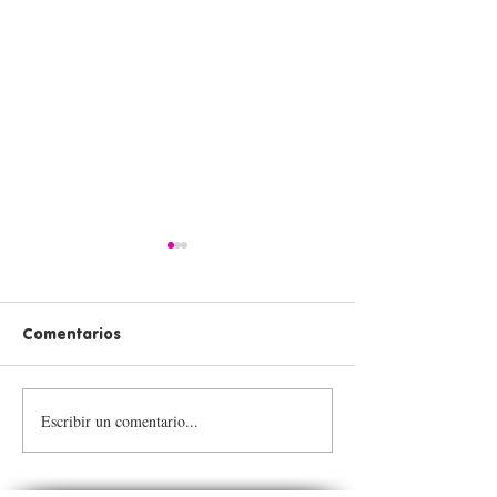
Comentarios
Escribir un comentario...
💪 ¡Inspiramos para
Transforma vid
transformar nuestro
Tulas Llenas 💙
territorio!