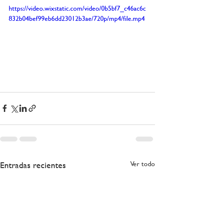
https://video.wixstatic.com/video/0b5bf7_c46ac6c
832b04bef99eb6dd23012b3ae/720p/mp4/file.mp4
Entradas recientes
Ver todo