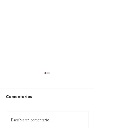
Comentarios
Escribir un comentario...
💪 ¡Inspiramos para
Transforma vid
transformar nuestro
Tulas Llenas 💙