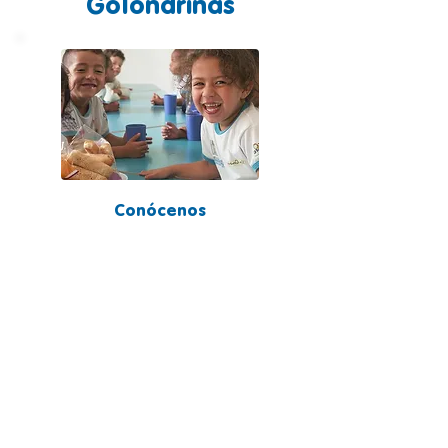
Golondrinas
Conócenos
Conoce la Fundación Las
Golondrinas y sus compromisos
con la infancia.
Leer más