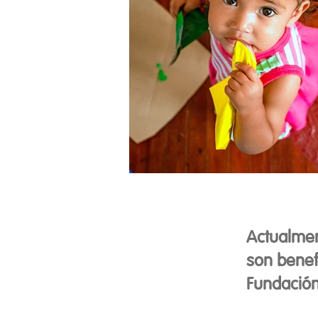
Actualme
son benef
Fundación