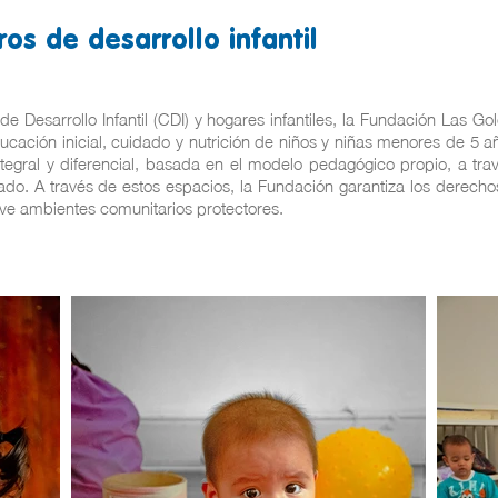
ros de desarrollo infantil
de Desarrollo Infantil (CDI) y hogares infantiles, la Fundación Las G
ducación inicial, cuidado y nutrición de niños y niñas menores de 5 a
ntegral y diferencial, basada en el modelo pedagógico propio, a tra
cado. A través de estos espacios, la Fundación garantiza los derecho
ve ambientes comunitarios protectores.