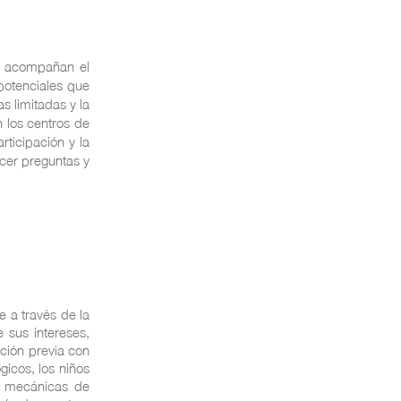
e acompañan el
potenciales que
s limitadas y la
 los centros de
rticipación y la
acer preguntas y
e a través de la
e sus intereses,
ación previa con
gicos, los niños
n mecánicas de