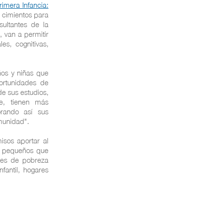
rimera Infancia:
s cimientos para
sultantes de la
, van a permitir
es, cognitivas,
ños y niñas que
ortunidades de
de sus estudios,
te, tienen más
rando así sus
omunidad".
isos aportar al
os pequeños que
ices de pobreza
fantil, hogares