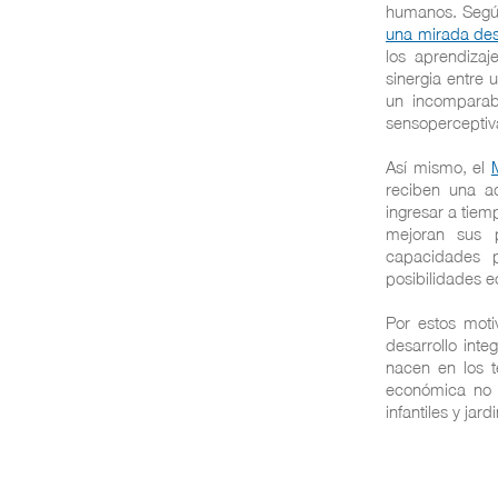
humanos. Según
una mirada des
los aprendizaj
sinergia entre 
un incomparabl
sensoperceptiva
Así mismo, el
reciben una a
ingresar a tiem
mejoran sus p
capacidades p
posibilidades e
Por estos moti
desarrollo int
nacen en los t
económica no s
infantiles y jard