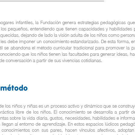
ogares infantiles,
la Fundación genera estrategias pedagógicas qu
 los pequeños, entendiendo que tienen capacidades y habilidades 
quecidas, dejando de lado la visión adulta de los niños como persona
 les debe imponer un conocimiento estandarizado. De esta forma, en
ntil se abandona el método curricular tradicional para promover la pa
conociendo que los niños tienen las facultades para generar ideas, h
 de conversación a partir de sus vivencias cotidianas.
 método
de los niños y niñas es un proceso activo y dinámico que se construy
ráctica libre de los niños. El conocimiento se desarrolla a partir d
ntas sobre la vida diaria, gustos, necesidades, habilidades e inform
s llegan al entorno de aprendizaje. En estos espacios lúdicos pedagó
 conocimientos con sus pares, hacen vínculos afectivos, adopta