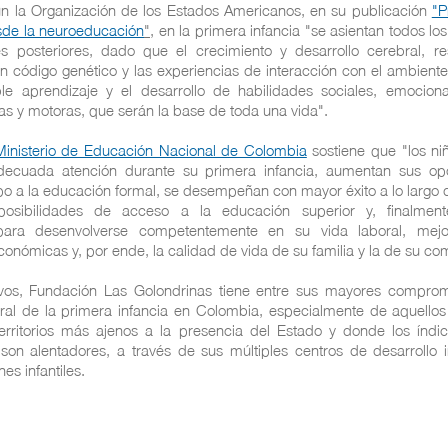
 la Organización de los Estados Americanos, en su publicación
"P
de la neuroeducación
"
, en la primera infancia "se asientan todos lo
es posteriores, dado que el crecimiento y desarrollo cerebral, re
un código genético y las experiencias de interacción con el ambiente
e aprendizaje y el desarrollo de habilidades sociales, emocional
s y motoras, que serán la base de toda una vida".
Ministerio de Educación Nacional de Colombia
sostiene que "los ni
decuada atención durante su primera infancia, aumentan sus op
po a la educación formal, se desempeñan con mayor éxito a lo largo 
osibilidades de acceso a la educación superior y, finalmen
ara desenvolverse competentemente en su vida laboral, mejo
conómicas y, por ende, la calidad de vida de su familia y la de su c
vos, Fundación Las Golondrinas tiene entre sus mayores comprom
egral de la primera infancia en Colombia, especialmente de aquell
erritorios más ajenos a la presencia del Estado y donde los índ
on alentadores, a través de sus múltiples centros de desarrollo in
ines infantiles.