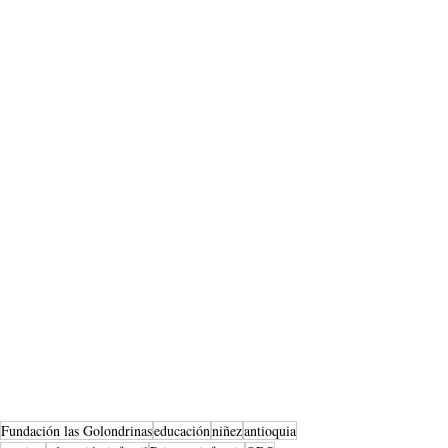
Fundación las Golondrinas
educación
niñez
antioquia