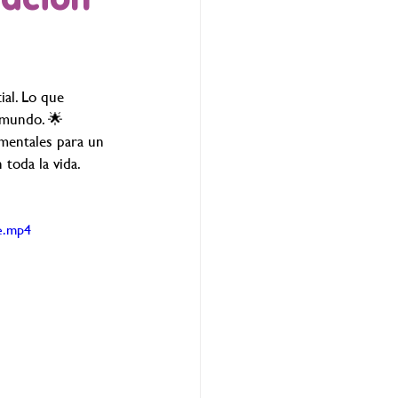
al. Lo que 
 mundo. 🌟
amentales para un 
toda la vida. 
e.mp4