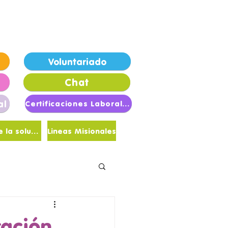
londrinas de Esperanza
Voluntariado
Chat
al
Certificaciones Laborales
Sé parte de la solución
Lineas Misionales
tación