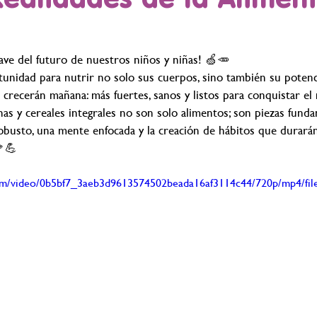
lave del futuro de nuestros niños y niñas! 🍏🥕
unidad para nutrir no solo sus cuerpos, sino también su potenci
recerán mañana: más fuertes, sanos y listos para conquistar el
ínas y cereales integrales no son solo alimentos; son piezas fund
busto, una mente enfocada y la creación de hábitos que durarán 
🥦💪
.com/video/0b5bf7_3aeb3d9613574502beada16af3114c44/720p/mp4/fil