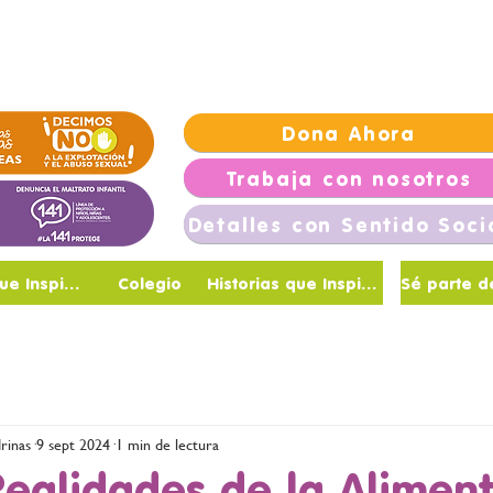
Vivienda
Trabaja con nosotros
NotiGolondrinas
Go
Dona Ahora
Trabaja con nosotros
Detalles con Sentido Soci
Maestras que Inspiran
Colegio
Historias que Inspiran
rinas
9 sept 2024
1 min de lectura
Realidades de la Alimen