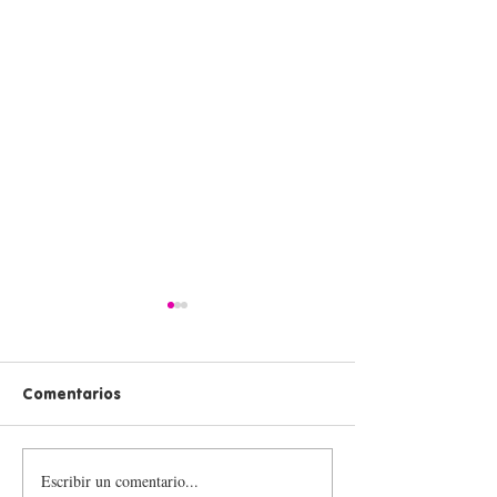
Comentarios
Escribir un comentario...
💪 ¡Inspiramos para
Transforma vid