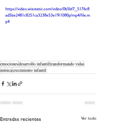
https://video.wixstatic.com/video/0b5bf7_5176c8
ad5be2481c8251ca3238e53e19/1080p/mp4/file.m
p4
emociones
desarrollo infantil
transformando vidas
música
crecimiento infantil
Entradas recientes
Ver todo