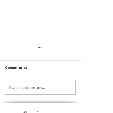
Comentarios
Escribir un comentario...
💪 ¡Inspiramos para
Transforma vid
transformar nuestro
Tulas Llenas 💙
territorio!