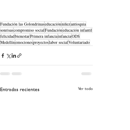
Fundación las Golondrinas
educación
niñez
antioquia
sonrisas
compromiso social
Fundación
educación infantil
felicidad
bienestar
Primera infancia
infancia
ODS
Medellín
emociones
proyectos
labor social
Voluntariado
Entradas recientes
Ver todo