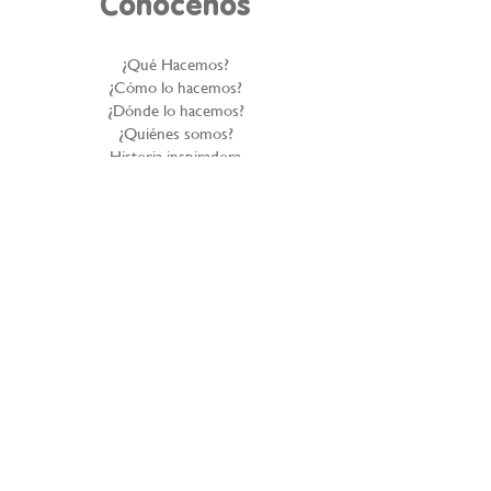
Conócenos
¿Qué Hacemos?
¿Cómo lo hacemos?
¿Dónde lo hacemos?
¿Quiénes somos?
Historia inspiradora
Gobierno corporativo
Reportes Anuales
Nuestros Aliados
Politica de Privacidad
Denuncie el abuso infantil
PROCEDIMIENTO PARA LA ATENCIÓN DE
CONSULTAS O RECLAMOS SOBRE
PROTECCIÓN DE DATOS PERSONALES
Contáctanos
Línea de atención al cliente: