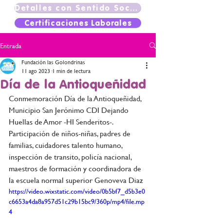
Detalles con Sentido Social
Certificaciones Laborales
Entrada
Fundación las Golondrinas
11 ago 2023
1 min de lectura
Día de la Antioqueñidad
Conmemoración Día de la Antioqueñidad, 
Municipio San Jerónimo CDI Dejando 
Huellas de Amor -HI Senderitos-. 
Participación de niños-niñas, padres de 
familias, cuidadores talento humano, 
inspección de transito, policía nacional, 
maestros de formación y coordinadora de 
la escuela normal superior Genoveva Diaz
https://video.wixstatic.com/video/0b5bf7_d5b3e0
c6653a4da8a957d51c29b15bc9/360p/mp4/file.mp
4