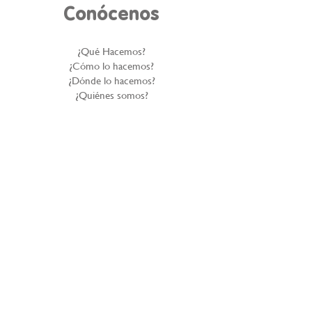
Conócenos
¿Qué Hacemos?
¿Cómo lo hacemos?
¿Dónde lo hacemos?
¿Quiénes somos?
Historia inspiradora
Gobierno corporativo
Reportes Anuales
Nuestros Aliados
Politica de Privacidad
Denuncie el abuso infantil
PROCEDIMIENTO PARA LA ATENCIÓN DE
CONSULTAS O RECLAMOS SOBRE
PROTECCIÓN DE DATOS PERSONALES
Contáctanos