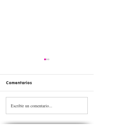
Comentarios
Escribir un comentario...
💪 ¡Inspiramos para
Transforma vid
transformar nuestro
Tulas Llenas 💙
territorio!