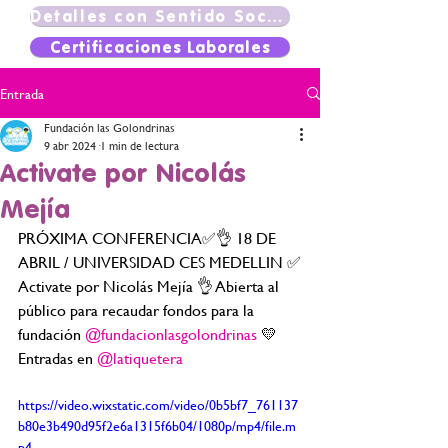
Detalles con Sentido Social
Certificaciones Laborales
Entrada
Fundación las Golondrinas
9 abr 2024
1 min de lectura
Activate por Nicolás
Mejía
PRÓXIMA CONFERENCIA✅️👌 18 DE 
ABRIL / UNIVERSIDAD CES MEDELLIN ✅️
Activate por Nicolás Mejía 👌 Abierta al 
público para recaudar fondos para la 
fundación 
@fundacionlasgolondrinas
 💛 
Entradas en 
@latiquetera
https://video.wixstatic.com/video/0b5bf7_761137
b80e3b490d95f2e6a1315f6b04/1080p/mp4/file.m
p4